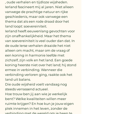
, oude verhalen en tijdloze wijsheden.
Ierland fascineert mij al jaren. Niet alleen
vanwege de prachtige natuur en rijke
geschiedenis, maar ook vanwege een
thema dat als een rode draad door het
land loopt: soevereiniteit.
Ierland heeft eeuwenlang gevochten voor
zijn onafhankelijkheid. Maar het thema
van soevereiniteit is veel ouder dan dat. In
de oude Ierse verhalen draaide het niet
alleen om macht, maar om de vraag of
een koning in harmonie leefde met
zichzelf, zijn volk en het land. Een goede
koning heerste niet over het land; hij stond
ermee in verbinding. Wanneer die
verbinding verloren ging, raakte ook het
land uit balans.
Die oude wijsheid voelt vandaag nog
steeds verrassend actueel.
Hoe trouw ben jij aan wie je werkelijk
bent? Welke kwaliteiten willen meer
ruimte krijgen? En hoe kun je jouw eigen
plek innemen in het leven, zonder de
verbinding met de wereld om je heen te