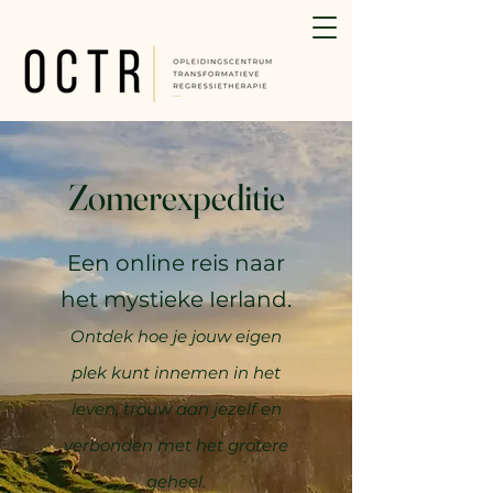
Zomerexpeditie
Een online reis naar
het mystieke Ierland.
Ontdek hoe je jouw eigen
plek kunt innemen in het
leven, trouw aan jezelf en
verbonden met het grotere
geheel.